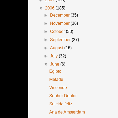
▼
2006
(185)
►
December
(35)
►
November
(36)
►
October
(33)
►
September
(27)
►
August
(16)
►
July
(32)
▼
June
(6)
Egipto
Metade
Visconde
Senhor Doutor
Suicida feliz
Ana de Amsterdam