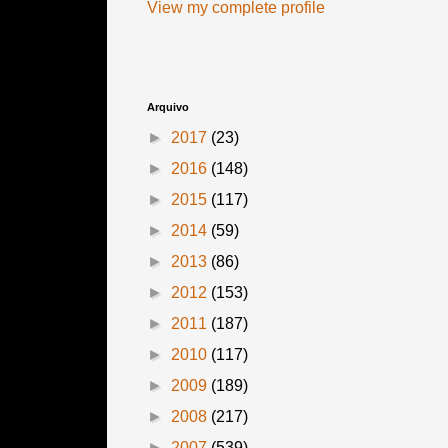
View my complete profile
Arquivo
►
2017
(23)
►
2016
(148)
►
2015
(117)
►
2014
(59)
►
2013
(86)
►
2012
(153)
►
2011
(187)
►
2010
(117)
►
2009
(189)
►
2008
(217)
►
2007
(539)