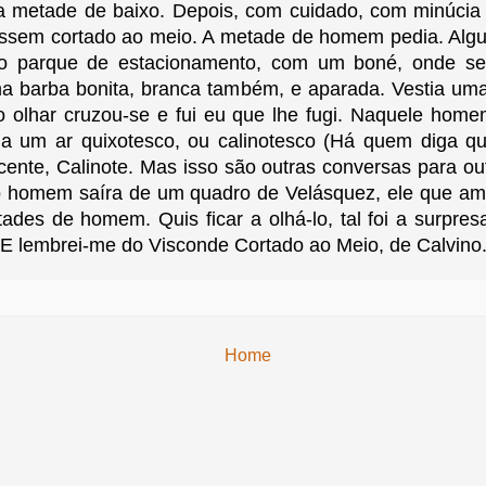
 metade de baixo. Depois, com cuidado, com minúcia
vessem cortado ao meio. A metade de homem pedia. Algu
 o parque de estacionamento, com um boné, onde se
a barba bonita, branca também, e aparada. Vestia uma
sso olhar cruzou-se e fui eu que lhe fugi. Naquele ho
nha um ar quixotesco, ou calinotesco (Há quem diga q
te, Calinote. Mas isso são outras conversas para outro
 o homem saíra de um quadro de Velásquez, ele que a
s de homem. Quis ficar a olhá-lo, tal foi a surpres
 E lembrei-me do Visconde Cortado ao Meio, de Calvino
Home