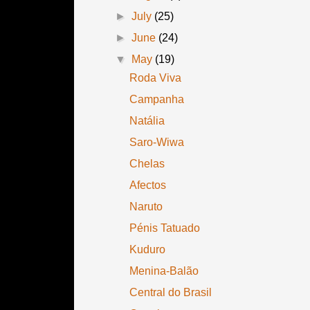
►
July
(25)
►
June
(24)
▼
May
(19)
Roda Viva
Campanha
Natália
Saro-Wiwa
Chelas
Afectos
Naruto
Pénis Tatuado
Kuduro
Menina-Balão
Central do Brasil