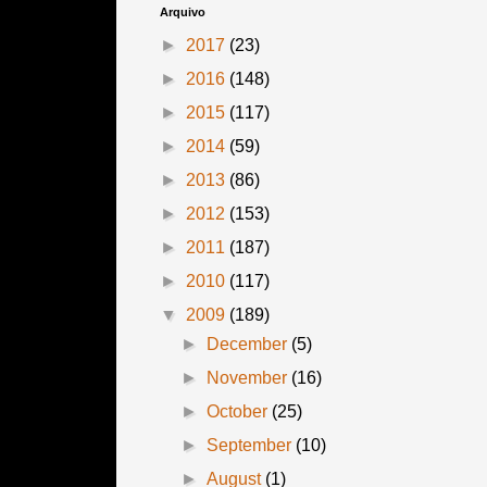
Arquivo
►
2017
(23)
►
2016
(148)
►
2015
(117)
►
2014
(59)
►
2013
(86)
►
2012
(153)
►
2011
(187)
►
2010
(117)
▼
2009
(189)
►
December
(5)
►
November
(16)
►
October
(25)
►
September
(10)
►
August
(1)