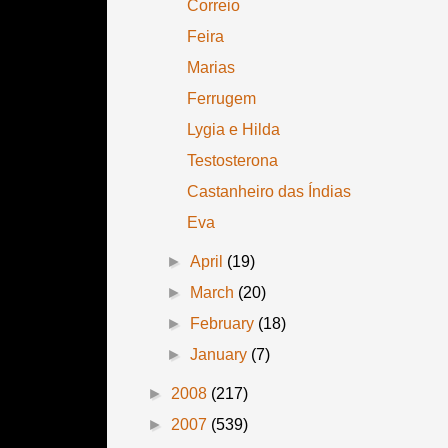
Correio
Feira
Marias
Ferrugem
Lygia e Hilda
Testosterona
Castanheiro das Índias
Eva
►
April
(19)
►
March
(20)
►
February
(18)
►
January
(7)
►
2008
(217)
►
2007
(539)