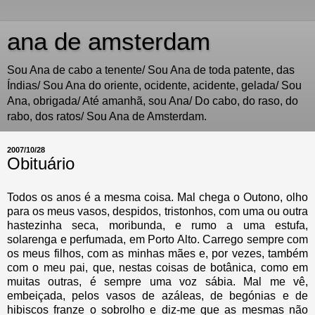
ana de amsterdam
Sou Ana de cabo a tenente/ Sou Ana de toda patente, das
Índias/ Sou Ana do oriente, ocidente, acidente, gelada/ Sou
Ana, obrigada/ Até amanhã, sou Ana/ Do cabo, do raso, do
rabo, dos ratos/ Sou Ana de Amsterdam.
2007/10/28
Obituário
Todos os anos é a mesma coisa. Mal chega o Outono, olho
para os meus vasos, despidos, tristonhos, com uma ou outra
hastezinha seca, moribunda, e rumo a uma estufa,
solarenga e perfumada, em Porto Alto. Carrego sempre com
os meus filhos, com as minhas mães e, por vezes, também
com o meu pai, que, nestas coisas de botânica, como em
muitas outras, é sempre uma voz sábia. Mal me vê,
embeiçada, pelos vasos de azáleas, de begónias e de
hibiscos franze o sobrolho e diz-me que as mesmas não