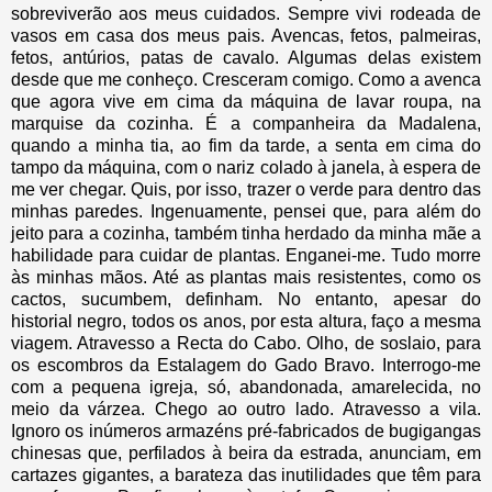
sobreviverão aos meus cuidados. Sempre vivi rodeada de
vasos em casa dos meus pais. Avencas, fetos, palmeiras,
fetos, antúrios, patas de cavalo. Algumas delas existem
desde que me conheço. Cresceram comigo. Como a avenca
que agora vive em cima da máquina de lavar roupa, na
marquise da cozinha. É a companheira da Madalena,
quando a minha tia, ao fim da tarde, a senta em cima do
tampo da máquina, com o nariz colado à janela, à espera de
me ver chegar. Quis, por isso, trazer o verde para dentro das
minhas paredes. Ingenuamente, pensei que, para além do
jeito para a cozinha, também tinha herdado da minha mãe a
habilidade para cuidar de plantas. Enganei-me. Tudo morre
às minhas mãos. Até as plantas mais resistentes, como os
cactos, sucumbem, definham. No entanto, apesar do
historial negro, todos os anos, por esta altura, faço a mesma
viagem. Atravesso a Recta do Cabo. Olho, de soslaio, para
os escombros da Estalagem do Gado Bravo. Interrogo-me
com a pequena igreja, só, abandonada, amarelecida, no
meio da várzea. Chego ao outro lado. Atravesso a vila.
Ignoro os inúmeros armazéns pré-fabricados de bugigangas
chinesas que, perfilados à beira da estrada, anunciam, em
cartazes gigantes, a barateza das inutilidades que têm para