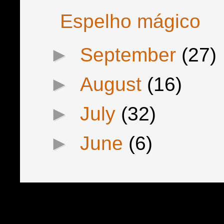
Espelho mágico
►
September
(27)
►
August
(16)
►
July
(32)
►
June
(6)