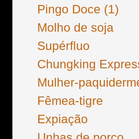
Pingo Doce (1)
Molho de soja
Supérfluo
Chungking Expres
Mulher-paquiderm
Fêmea-tigre
Expiação
Unhas de porco